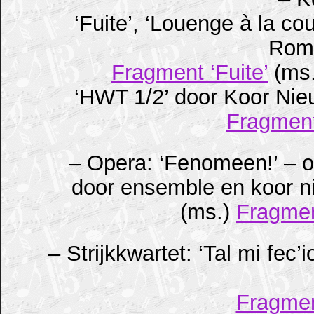
‘Fuite’, ‘Louenge à la co
Roma
Fragment ‘Fuite’
(ms.
‘HWT 1/2’ door Koor Nie
Fragment
– Opera: ‘Fenomeen!’ – 
door ensemble en koor n
(ms.)
Fragmen
– Strijkkwartet: ‘Tal mi fec
Fragment