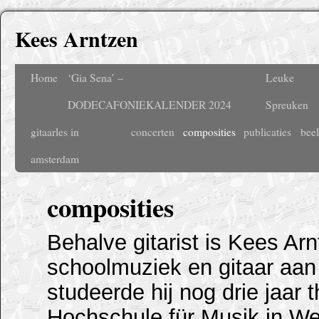
Kees Arntzen
Home
‘Gia Sena’ –
Leuke
DODECAFONIEKALENDER 2024
Spreuken
gitaarles in
concerten
composities
publicaties
bee
amsterdam
composities
Behalve gitarist is Kees Ar
schoolmuziek en gitaar aa
studeerde hij nog drie jaar 
Hochschule für Musik in Wen