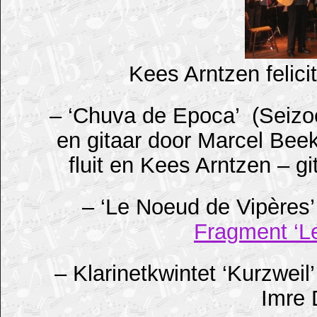
Kees Arntzen felici
– ‘Chuva de Epoca’ (Seizoen
en gitaar door Marcel Bee
fluit en Kees Arntzen – gi
– ‘Le Noeud de Vipères
Fragment ‘L
– Klarinetkwintet ‘Kurzweil
Imre 