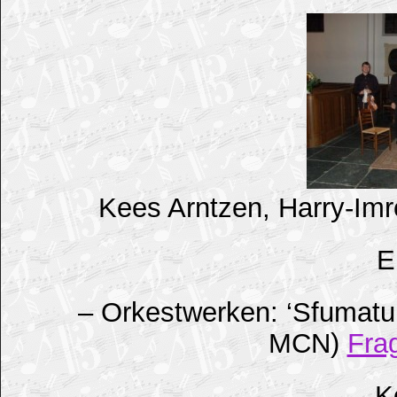
Kees Arntzen, Harry-Imr
E
– Orkestwerken: ‘Sfumatur
MCN)
Fra
– K