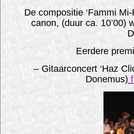
De compositie ‘Fammi Mi-F
canon, (duur ca. 10’00) 
D
Eerdere premi
– Gitaarconcert ‘Haz Cl
Donemus)
f