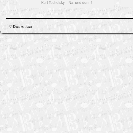
Kurt Tucholsky – Na, und denn?
© Kees Arntzen