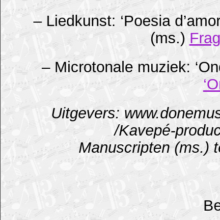
– Liedkunst: ‘Poesia d’amor
(ms.)
Frag
– Microtonale muziek: ‘On
‘O
Uitgevers: www.donemus.
/Kavepé-produ
Manuscripten (ms.) t
Be