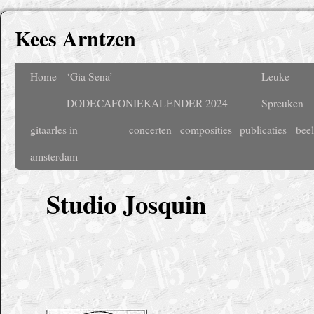
Kees Arntzen
Home
‘Gia Sena’ –
Leuke
DODECAFONIEKALENDER 2024
Spreuken
gitaarles in
concerten
composities
publicaties
bee
amsterdam
Studio Josquin